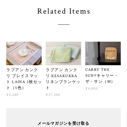
Related Items
CARRY THE
ラプアン カンク
ラプアン カンク
SUN®キャリー・
リ プレイスマッ
リ KESAKUKKA
ザ・サン（M）
ト LAINA 2枚セッ
リネンブランケッ
ト（5色）
ト
¥4,800
¥5,280
¥27,500
メールマガジンを受け取る