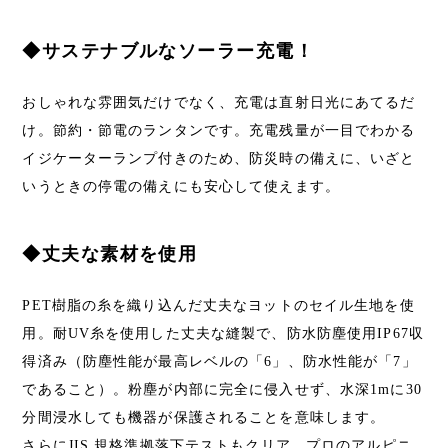
◆サステナブルなソーラー充電！
おしゃれな雰囲気だけでなく、充電は直射日光にあてるだ
け。節約・節電のランタンです。充電残量が一目でわかる
イジケーターランプ付きのため、防災時の備えに、いざと
いうときの停電の備えにも安心して使えます。
◆丈夫な素材を使用
PET樹脂の糸を織り込んだ丈夫なヨットのセイル生地を使
用。耐UV糸を使用した丈夫な縫製で、防水防塵使用IP67収
得済み（防塵性能が最高レベルの「6」、防水性能が「7」
であること）。粉塵が内部に完全に侵入せず、水深1mに30
分間浸水しても機器が保護されることを意味します。
さらにJIS 規格準拠落下テストもクリア、プロのアルピニ