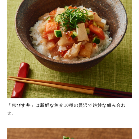
「恵びす丼」は新鮮な魚介10種の贅沢で絶妙な組み合わ
せ。