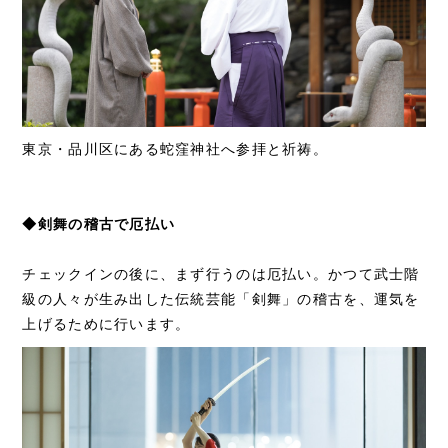
東京・品川区にある蛇窪神社へ参拝と祈祷。
◆剣舞の稽古で厄払い
チェックインの後に、まず行うのは厄払い。かつて武士階
級の人々が生み出した伝統芸能「剣舞」の稽古を、運気を
上げるために行います。