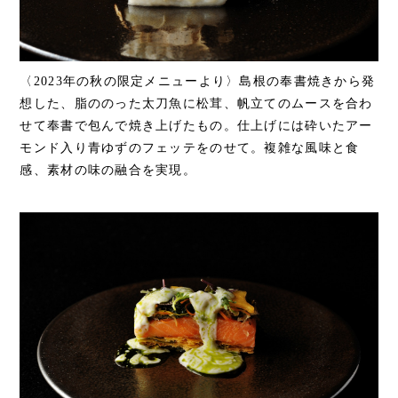
〈2023年の秋の限定メニューより〉島根の奉書焼きから発
想した、脂ののった太刀魚に松茸、帆立てのムースを合わ
せて奉書で包んで焼き上げたもの。仕上げには砕いたアー
モンド入り青ゆずのフェッテをのせて。複雑な風味と食
感、素材の味の融合を実現。