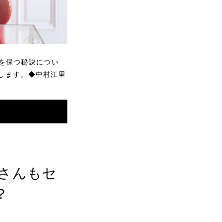
を保つ秘訣につい
介します。◆中村江里
子さんもセ
？